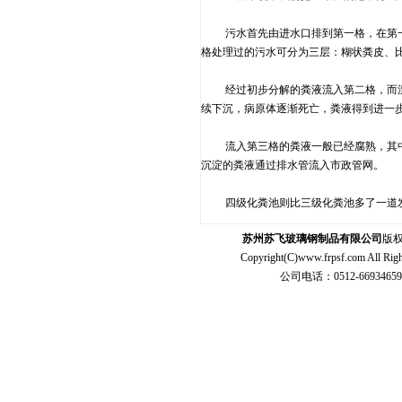
污水首先由进水口排到第一格，在第一格
格处理过的污水可分为三层：糊状粪皮、
经过初步分解的粪液流入第二格，而漂浮
续下沉，病原体逐渐死亡，粪液得到进一
流入第三格的粪液一般已经腐熟，其中病
沉淀的粪液通过排水管流入市政管网。
四级化粪池则比三级化粪池多了一道发
苏州苏飞玻璃钢制品有限公司
版
Copyright(C)
www.frpsf.com
All R
公司电话：0512-66934659 