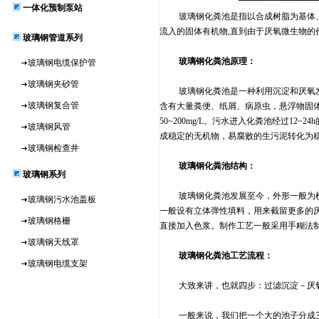
一体化预制泵站
玻璃钢化粪池是指以合成树脂为基体、玻
流入的固体有机物,直到由于厌氧微生物
玻璃钢管道系列
玻璃钢化粪池原理：
玻璃钢电缆保护管
玻璃钢夹砂管
玻璃钢化粪池是一种利用沉淀和厌氧发酵
玻璃钢复合管
含有大量粪便、纸屑、病原虫，悬浮物固体浓度为
50~200mg/L。污水进入化粪池经过1
玻璃钢风管
成稳定的无机物，易腐败的生污泥转化为
玻璃钢检查井
玻璃钢化粪池结构：
玻璃钢系列
玻璃钢化粪池发展至今，外形一般为横放
玻璃钢污水池盖板
一般设有立体弹性填料，用来截留更多的
玻璃钢格栅
直接加入色浆。制作工艺一般采用手糊法
玻璃钢天线罩
玻璃钢化粪池工艺流程：
玻璃钢电缆支架
大致来讲，也就四步：过滤沉淀－厌氧
一般来说，我们把一个大的池子分成三